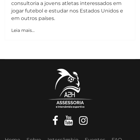
consultoria a jovens atletas interessados em
jogar futebol e estudar nos Estados Unidos e
em outros países.
Leia mais...
Home
Sobre
Intercâmbio
Eventos
FAQ